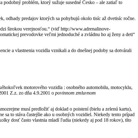
eva podobný problém, ktorý sužuje susedné Česko – ale zatiaľ to
k, odhady predajov ktorých sa pohybujú okolo tisíc až dvetisíc ročne.
medzi širokou verejnosťou.“ (viď http://www.adrenalinove-
utomatickej prevodovke veľmi jednoduché a zvládnu ho aj ženy a deti“
ncie a vlastnenia vozidla vznikali a do dnešnej podoby sa dotvárali
a akéhokoľvek motorového vozidla : osobného automobilu, motocyklu,
/2001 Z.z. zo dňa 4.9.2001 o
povinnom zmluvnom
mozrejme musí predložiť aj doklad o poistení (bielu a zelenú kartu),
e sa to stáva častejšie ako u osobných vozidiel. Niekedy tento prípad
lky dosť často vlastnia mladí ľudia (niekedy aj pod 18 rokov), títo