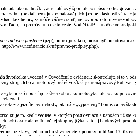
nahliada ako na hračku, adrenalínový šport alebo spôsob odreagovania.
km/ hodinu (pokiaľ nemajú spomalovač). Ich jazdné vlastnosti sú viac 
 jazdiaci bez helmy, sa môže vážne zraniť, nehovoriac o tom že nezod
ez ohľadu, na premávku na tejto ceste. Vodiči totiž skutočne nepredpokl
nné zmluvné poistenie
(pzp), porušujú zákon, môžu byť pokutovaní až 
http://www.netfinancie.sk/nf/pravne-predpisy.php).
a štvorkolka uvedená v Osvedčení o evidencii; skontrolujte si to v o
vný stroj, alebo aj motorový ručný vozík či jednonápravový kultivačný 
nke vyberiete, či poisťujete štvorkolku ako motocykel alebo ako pracovný 
 evidencii.
ľko rokov a jazdíte bez nehody, tak máte „vyjazdený“ bonus za bezškod
rkolku je to, keď uvediete, v ktorých poisťovniach a bankách už ste kú
i ich poisťovne alebo finančnej skupiny (týka sa to aj bankových pr
ky).
vernostné zľavy, jednoducho si vyberiete z ponuky približne 15 rôznych