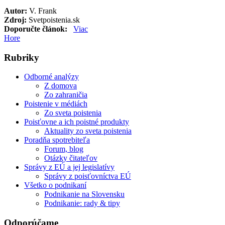
Autor:
V. Frank
Zdroj:
Svetpoistenia.sk
Doporučte článok:
Viac
Hore
Rubriky
Odborné analýzy
Z domova
Zo zahraničia
Poistenie v médiách
Zo sveta poistenia
Poisťovne a ich poistné produkty
Aktuality zo sveta poistenia
Poradňa spotrebiteľa
Forum, blog
Otázky čitateľov
Správy z EÚ a jej legislatívy
Správy z poisťovníctva EÚ
Všetko o podnikaní
Podnikanie na Slovensku
Podnikanie: rady & tipy
Odporúčame