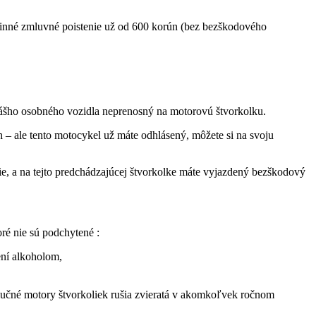
ovinné zmluvné poistenie už od 600 korún (bez bezškodového
Vášho osobného vozidla neprenosný na motorovú štvorkolku.
 – ale tento motocykel už máte odhlásený, môžete si na svoju
ie, a na tejto predchádzajúcej štvorkolke máte vyjazdený bezškodový
ré nie sú podchytené :
ení alkoholom,
hlučné motory štvorkoliek rušia zvieratá v akomkoľvek ročnom