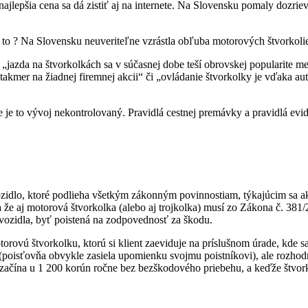
 najlepšia cena sa dá zistiť aj na internete. Na Slovensku pomaly dozri
 to ? Na Slovensku neuveriteľne vzrástla obľuba motorových štvorkolie
e „jazda na štvorkolkách sa v súčasnej dobe teší obrovskej popularite 
takmer na žiadnej firemnej akcii“ či „ovládanie štvorkolky je vďaka a
e to vývoj nekontrolovaný. Pravidlá cestnej premávky a pravidlá evide
é vozidlo, ktoré podlieha všetkým zákonným povinnostiam, týkajúcim s
 že aj motorová štvorkolka (alebo aj trojkolka) musí zo Zákona č. 381
ozidla, byť poistená na zodpovednosť za škodu.
orovú štvorkolku, ktorú si klient zaeviduje na príslušnom úrade, kde sa
 (poisťovňa obvykle zasiela upomienku svojmu poistníkovi), ale rozhodn
y začína u 1 200 korún ročne bez bezškodového priebehu, a keďže štvorko