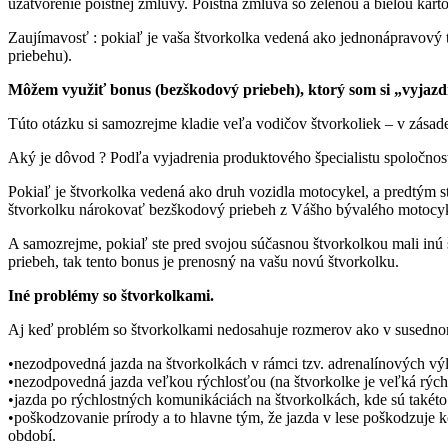
uzatvorenie poistnej zmluvy. Poistná zmluva so zelenou a bielou kart
Zaujímavosť : pokiaľ je vaša štvorkolka vedená ako jednonápravový 
priebehu).
Môžem využiť bonus (bezškodový priebeh), ktorý som si „vyjazdil
Túto otázku si samozrejme kladie veľa vodičov štvorkoliek – v zásad
Aký je dôvod ? Podľa vyjadrenia produktového špecialistu spoločnos
Pokiaľ je štvorkolka vedená ako druh vozidla motocykel, a predtým s
štvorkolku nárokovať bezškodový priebeh z Vášho bývalého motocy
A samozrejme, pokiaľ ste pred svojou súčasnou štvorkolkou mali inú 
priebeh, tak tento bonus je prenosný na vašu novú štvorkolku.
Iné problémy so štvorkolkami.
Aj keď problém so štvorkolkami nedosahuje rozmerov ako v susednom Č
•nezodpovedná jazda na štvorkolkách v rámci tzv. adrenalínových výl
•nezodpovedná jazda veľkou rýchlosťou (na štvorkolke je veľká rých
•jazda po rýchlostných komunikáciách na štvorkolkách, kde sú takét
•poškodzovanie prírody a to hlavne tým, že jazda v lese poškodzuje 
období.