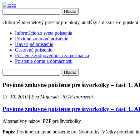
Odborný internetový priestor pre
blogy, analýzy a diskusie o poistení
Informácie zo sveta poistenia
Povinné zmluvné poistenie
Havarijné poistenie
Cestovné poistenie
Poistenie zodpovednosti zamestnanca
Poistenie domu a domácnosti
Povinné zmluvné poistenie pre štvorkolky – časť 1. Ak
13. 10. 2010 | Eva Majerská | 6378 zobrazení
Povinné zmluvné poistenie pre štvorkolky – časť 1. Ak
Alternatívny názov:
PZP pre štvorkolky
Popis:
Povinné zmluvné poistenie pre štvorkolky. Všetky potrebné info