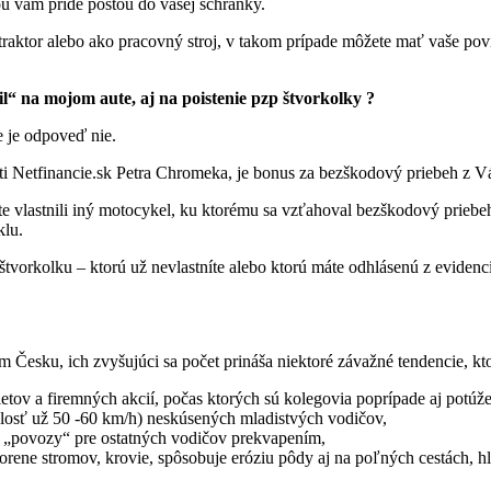
ou vám príde poštou do vašej schránky.
traktor alebo ako pracovný stroj, v takom prípade môžete mať vaše p
“ na mojom aute, aj na poistenie pzp štvorkolky ?
e je odpoveď nie.
ti Netfinancie.sk Petra Chromeka, je bonus za bezškodový priebeh z 
te vlastnili iný motocykel, ku ktorému sa vzťahoval bezškodový priebeh
klu.
štvorkolku – ktorú už nevlastníte alebo ktorú máte odhlásenú z evidenc
esku, ich zvyšujúci sa počet prináša niektoré závažné tendencie, kto
etov a firemných akcií, počas ktorých sú kolegovia poprípade aj potúž
losť už 50 -60 km/h) neskúsených mladistvých vodičov,
o „povozy“ pre ostatných vodičov prekvapením,
korene stromov, krovie, spôsobuje eróziu pôdy aj na poľných cestách, 