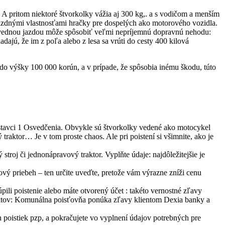
 A pritom niektoré štvorkolky vážia aj 300 kg,. a s vodičom a menším
jazdnými vlastnosťami hračky pre dospelých ako motorového vozidla.
povednou jazdou môže spôsobiť veľmi nepríjemnú dopravnú nehodu:
adajú, že im z poľa alebo z lesa sa vrúti do cesty 400 kilová
do výšky 100 000 korún, a v prípade, že spôsobia inému škodu, túto
dstavci 1 Osvedčenia. Obvykle sú štvorkolky vedené ako motocykel
traktor… Je v tom proste chaos. Ale pri poistení si všimnite, ako je
stroj či jednonápravový traktor. Vyplňte údaje: najdôležitejšie je
ový priebeh – ten určite uveďte, pretože vám výrazne zníži cenu
pili poistenie alebo máte otvorený účet : takéto vernostné zľavy
oduktov: Komunálna poisťovňa ponúka zľavy klientom Dexia banky a
 poistiek pzp, a pokračujete vo vyplnení údajov potrebných pre