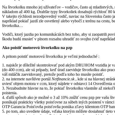
Na štvorkolku mnoho jej užívateľov – vodičov, často aj mladistvých, 
nákladom až 400 kg. Drahšie typy štvorkoliek dosahujú rýchlosť 80 
V takejto rýchlosti nezodpovedný vodič, naviac na Slovensku často
napríklad pokiaľ jazdí zle osvetlený alebo vybočí z terénu na cestu, b
štvorkolka…
Vodiči, ktorý jazdia po komunikáciách bez toho, aby si zaopatrili
povi
škodu budú musieť v plnom rozsahu uhradiť zo svojho (viď napríklad 
Ako poistiť motorovú štvorkolku na pzp
A pritom poistiť motorovú štvorkolku je veľmi jednoduché :
1. najskôr je dôležité skontrolovať pod akým DRUHOM vozidla je vaš
(do 400 ccm), ale sú prípady, keď úrad zaeviduje štvorkolku ako praco
váš miláčik zaevidovaný, pretože podľa toho ho musíte poistiť.
2. na internete navštívte portál
Netfinancie.sk
, kde si na hlavnej strá
uviesť objem motora v ccm, ktorý nájdete v odstavci 14 Osvedčenia o
3. Nezabudnite hlavne na to, že pokiaľ štvorkolku vlastníte až nieko
poistenia.
4. ďalší spôsob ako je možné o 3 až 10% znížiť cenu pzp pre vašu štvo
ponúkajú prakticky všetky poisťovne za súbeh iných poistení v rámc
OTP Garancia Poisťovňa poisťovňa ponúka zľavy klientom OTP ban
5. po tom, ako uvediete údaje, vďaka ktorým môžete dosiahnuť tieto 