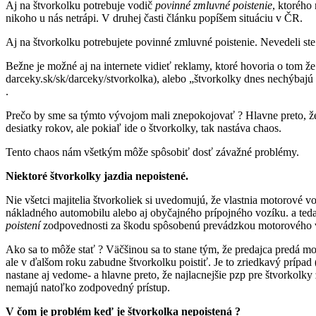
Aj na štvorkolku potrebuje vodič
povinné zmluvné poistenie
, ktorého
nikoho u nás netrápi. V druhej časti článku popíšem situáciu v ČR.
Aj na štvorkolku potrebujete povinné zmluvné poistenie. Nevedeli ste
Bežne je možné aj na internete vidieť reklamy, ktoré hovoria o tom ž
darceky.sk/sk/darceky/stvorkolka), alebo „štvorkolky dnes nechýbajú 
.
Prečo by sme sa týmto vývojom mali znepokojovať ? Hlavne preto, že j
desiatky rokov, ale pokiaľ ide o štvorkolky, tak nastáva chaos.
Tento chaos nám všetkým môže spôsobiť dosť závažné problémy.
Niektoré štvorkolky jazdia nepoistené.
Nie všetci majitelia štvorkoliek si uvedomujú, že vlastnia motorov
nákladného automobilu alebo aj obyčajného prípojného vozíku. a teda
poistení
zodpovednosti za škodu spôsobenú prevádzkou motorového v
Ako sa to môže stať ? Väčšinou sa to stane tým, že predajca predá mot
ale v ďalšom roku zabudne štvorkolku poistiť. Je to zriedkavý prípad
nastane aj vedome- a hlavne preto, že najlacnejšie pzp pre štvorkolk
nemajú natoľko zodpovedný prístup.
V čom je problém keď je štvorkolka nepoistená ?